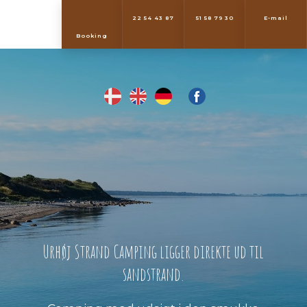
22 54 43 87
51 58 79 30
E-mail
​Booking
Urhøj Strand Camping ligger direkte ud til
sandstrand.