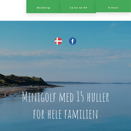
​Booking
22 54 43 87
E-mail
​
Minigolf​ med 15 huller
for hele familien