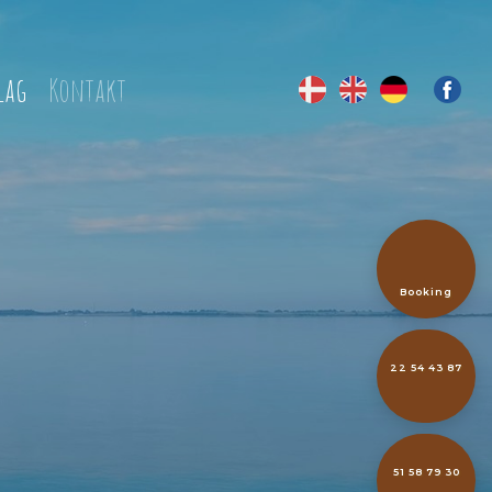
lag
Kontakt
​Booking
22 54 43 87
51 58 79 30