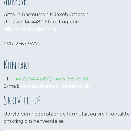
Adresse​
Gitte P. Rasmussen & Jakob Ottesen
Urhøjvej 14, 4480 Store Fuglede
Klik for rutevejledning
​CVR: 26673577
Kontakt
Tlf.:
+45 22 54 43 87 / +45 51 58 79 30
E-mail:
kontakt@urhoej-camping.dk
​Skriv til os
Udfyld den nedenstående formular, og vi vil kontakte 
omkring din henvendelse!​