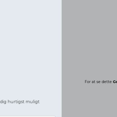
For at se dette
G
dig hurtigst muligt