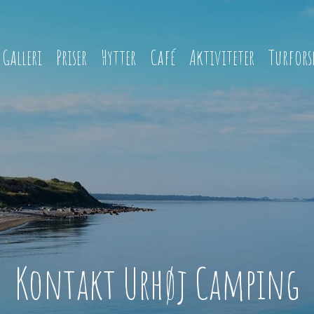
Galleri
Priser
Hytter
Café
Aktiviteter
Turfors
Kontakt Urhøj Camping