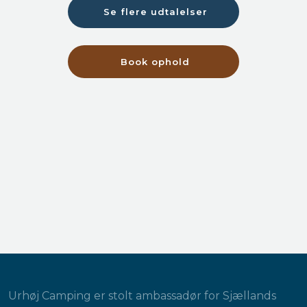
Se flere udtalelser​
Book ophold
Urhøj Camping er stolt ambassadør for Sjællands