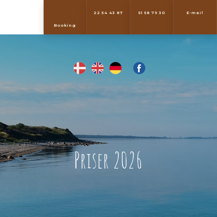
22 54 43 87
51 58 79 30
E-mail
​Booking
​Priser 2026