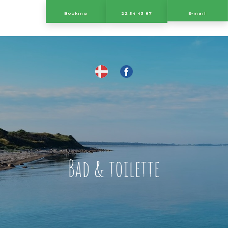
​Booking
22 54 43 87
E-mail
​
Bad & toilette