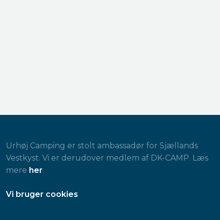
Urhøj Camping er stolt ambassadør for Sjællands
Vestkyst. Vi er derudover medlem af DK-CAMP. Læs
mere
her
.
​Vi bruger cookies