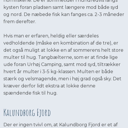
hornfiskene. De er sommetider i hundredvis langs
kysten foran pladsen samt længere mod både syd
og nord. De næbede fisk kan fanges ca. 2-3 måneder
frem derefter.
Hvis man er erfaren, heldig eller særdeles
vedholdende (måske en kombination af de tre), er
det også muligt at lokke en af sommerens helt store
multer til hug. Tangbælterne, som er at finde lige
ude foran Urhøj Camping, samt mod syd, tiltrækker
hvert år multer i 3-5 kg-klassen. Multen er både
stærk og velsmagende, men i høj grad også sky. Det
kræver derfor lidt ekstra at lokke denne
spændende fisk til hug.
Kalundborg Fjord
Der er ingen tvivl om, at Kalundborg Fjord er et af