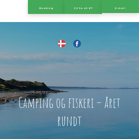
​Booking
22 54 43 87
E-mail
​
​Camping og fiskeri – året
rundt