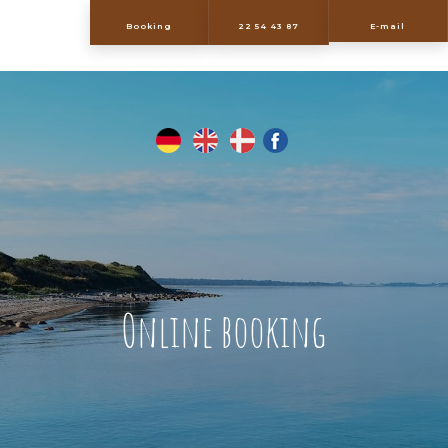
​Booking
22 54 43 87
E-mail
​
Online booking​