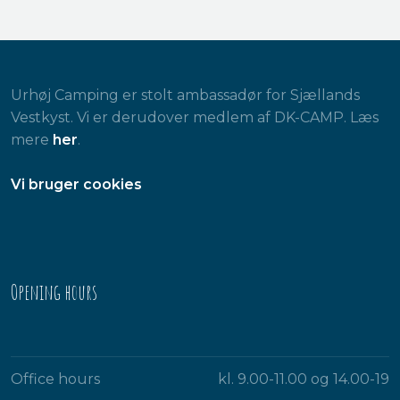
Urhøj Camping er stolt ambassadør for Sjællands
Vestkyst. Vi er derudover medlem af DK-CAMP. Læs
mere
her
.
​Vi bruger cookies
Opening hours​
Office hours
kl. 9.00-11.00 og 14.00-19​