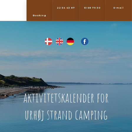
22 54 43 87
51 58 79 30
E-mail
​Booking
aktivitetskalender for
urhøj strand camping