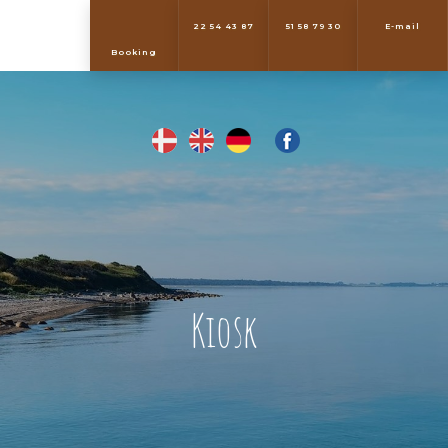
22 54 43 87
51 58 79 30
E-mail
​Booking
Kiosk