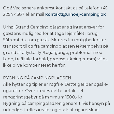
Obs! Ved senere ankomst kontakt os på telefon +45
2254 4387 eller mail
kontakt@urhoej-camping.dk
​Urhøj Strand Camping påtager sig intet ansvar for
gæstens mulighed for at tage lejemålet i brug.
Såfremt du som gæst afskæres fra muligheden for
transport til og fra campingpladsen (eksempelvis på
grund af aflyste fly-/togafgange, problemer med
bilen, trafikale forhold, grænselukninger mm) vil du
ikke blive kompenseret herfor.
​RYGNING PÅ CAMPINGPLADSEN
​Alle hytter og tipier er røgfrie. Dette gælder også e-
cigaretter. Overtrædes dette betales et
rengøringsgebyr på minimum 1500,- kr.
​Rygning på campingpladsen generelt: Vis hensyn på
udendørs fællesarealer og husk at cigaretskod