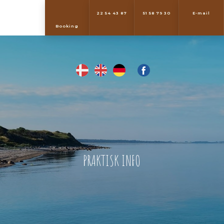
22 54 43 87
51 58 79 30
E-mail
​Booking
PRAKTISK INFO