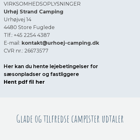
​VIRKSOMHEDSOPLYSNINGER
Urhøj Strand Camping
​Urhøjvej 14
4480 Store Fuglede
Tlf.: +45 2254 4387
E-mail:
kontakt@urhoej-camping.dk
CVR nr.: 26673577
Her kan du hente lejebetingelser for
sæsonpladser og fastliggere
He​nt pdf fil her
Glade og tilfredse campister udtaler​